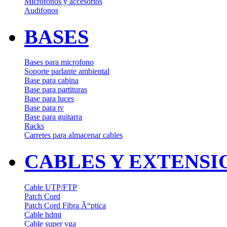
Microfonos y accesorios
Audifonos
BASES
Bases para microfono
Soporte parlante ambiental
Base para cabina
Base para partituras
Base para luces
Base para tv
Base para guitarra
Racks
Carretes para almacenar cables
CABLES Y EXTENSI
Cable UTP/FTP
Patch Cord
Patch Cord Fibra Ã“ptica
Cable hdmi
Cable super vga