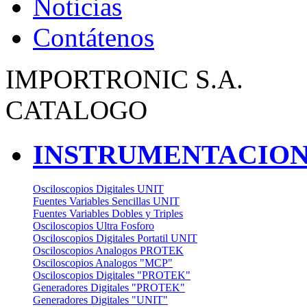
Noticias
Contátenos
IMPORTRONIC S.A.
CATALOGO
INSTRUMENTACION
Osciloscopios Digitales UNIT
Fuentes Variables Sencillas UNIT
Fuentes Variables Dobles y Triples
Osciloscopios Ultra Fosforo
Osciloscopios Digitales Portatil UNIT
Osciloscopios Analogos PROTEK
Osciloscopios Analogos "MCP"
Osciloscopios Digitales "PROTEK"
Generadores Digitales "PROTEK"
Generadores Digitales "UNIT"