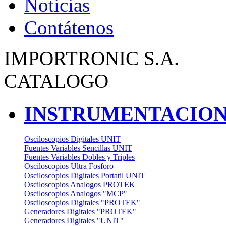
Noticias
Contátenos
IMPORTRONIC S.A.
CATALOGO
INSTRUMENTACION
Osciloscopios Digitales UNIT
Fuentes Variables Sencillas UNIT
Fuentes Variables Dobles y Triples
Osciloscopios Ultra Fosforo
Osciloscopios Digitales Portatil UNIT
Osciloscopios Analogos PROTEK
Osciloscopios Analogos "MCP"
Osciloscopios Digitales "PROTEK"
Generadores Digitales "PROTEK"
Generadores Digitales "UNIT"