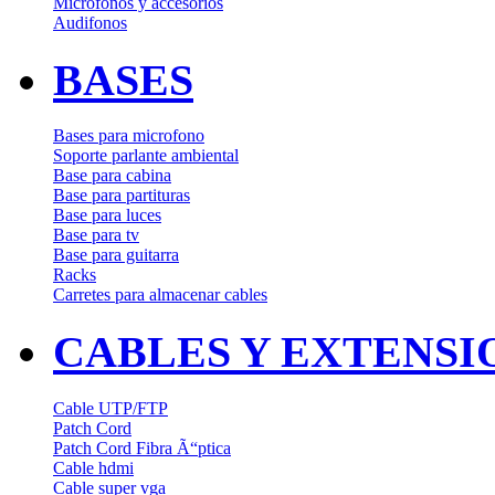
Microfonos y accesorios
Audifonos
BASES
Bases para microfono
Soporte parlante ambiental
Base para cabina
Base para partituras
Base para luces
Base para tv
Base para guitarra
Racks
Carretes para almacenar cables
CABLES Y EXTENSI
Cable UTP/FTP
Patch Cord
Patch Cord Fibra Ã“ptica
Cable hdmi
Cable super vga