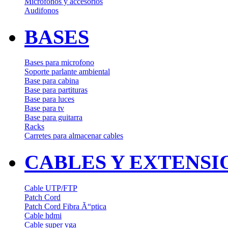
Microfonos y accesorios
Audifonos
BASES
Bases para microfono
Soporte parlante ambiental
Base para cabina
Base para partituras
Base para luces
Base para tv
Base para guitarra
Racks
Carretes para almacenar cables
CABLES Y EXTENSI
Cable UTP/FTP
Patch Cord
Patch Cord Fibra Ã“ptica
Cable hdmi
Cable super vga