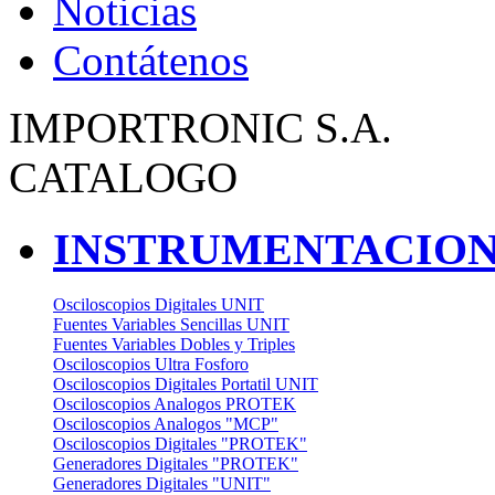
Noticias
Contátenos
IMPORTRONIC S.A.
CATALOGO
INSTRUMENTACION
Osciloscopios Digitales UNIT
Fuentes Variables Sencillas UNIT
Fuentes Variables Dobles y Triples
Osciloscopios Ultra Fosforo
Osciloscopios Digitales Portatil UNIT
Osciloscopios Analogos PROTEK
Osciloscopios Analogos "MCP"
Osciloscopios Digitales "PROTEK"
Generadores Digitales "PROTEK"
Generadores Digitales "UNIT"