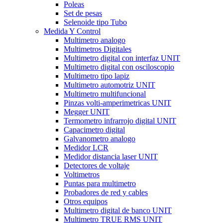
Poleas
Set de pesas
Selenoide tipo Tubo
Medida Y Control
Multimetro analogo
Multimetros Digitales
Multimetro digital con interfaz UNIT
Multimetro digital con osciloscopio
Multimetro tipo lapiz
Multimetro automotriz UNIT
Multimetro multifuncional
Pinzas volti-amperimetricas UNIT
Megger UNIT
Termometro infrarrojo digital UNIT
Capacimetro digital
Galvanometro analogo
Medidor LCR
Medidor distancia laser UNIT
Detectores de voltaje
Voltimetros
Puntas para multimetro
Probadores de red y cables
Otros equipos
Multimetro digital de banco UNIT
Multimetro TRUE RMS UNIT