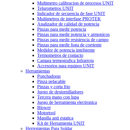
Multimetro calibracion de procesos UNIT
Telurometros UNIT
Indicador de secuencia de fase UNIT
Multimetros de interfase PROTEK
Analizador de calidad de potencia
Pinzas para medir potencia
Pinzas para medir potencia y armonicos
Pinzas para medir resistencia de campo
Pinzas para medir fuga de corriente
Medidor de potencia inteligente
Termometros de contacto
Camara termografica Infrarroja
Accesorios para equipos UNIT
Herramientas
Ponchadoras
Pinza pelacable
Pinzas y corta frio
Juego de destornilladores
Tercera mano con lupa
Juego de herramienta electronica
Blower
Motortool
Manilla anti estatica
Kit de Herramienta UNIT
Herremientas Para Soldar