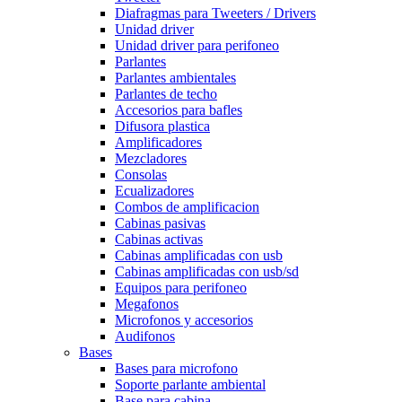
Diafragmas para Tweeters / Drivers
Unidad driver
Unidad driver para perifoneo
Parlantes
Parlantes ambientales
Parlantes de techo
Accesorios para bafles
Difusora plastica
Amplificadores
Mezcladores
Consolas
Ecualizadores
Combos de amplificacion
Cabinas pasivas
Cabinas activas
Cabinas amplificadas con usb
Cabinas amplificadas con usb/sd
Equipos para perifoneo
Megafonos
Microfonos y accesorios
Audifonos
Bases
Bases para microfono
Soporte parlante ambiental
Base para cabina