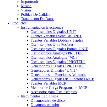
Importronic
Mision
Vision
Politica De Calidad
Tratamiento De Datos
Productos
Instrumentacion Electronica
Osciloscopios Digitales UNIT
Fuentes Variables Sencillas UNIT
Fuentes Variables Dobles y Triples
Osciloscopios Ultra Fosforo
Osciloscopios Digitales Portatil UNIT
Osciloscopios Analogos PROTEK
Osciloscopios Analogos "MCP"
Osciloscopios Digitales "PROTEK"
Generadores Digitales "PROTEK"
Generadores Digitales "UNIT"
Generadores de Funciones Arbitrario
Generadores Digitales de Funciones MCP
Fuentes Variables MCP
Medidor de Carga Programable MCP
Accesorios para Osciloscopios
Instrumentos Lab. Fisica
Dinamometro de disco
Dinamometro tubo