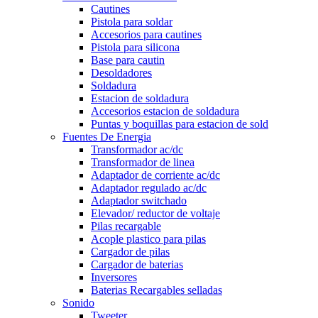
Cautines
Pistola para soldar
Accesorios para cautines
Pistola para silicona
Base para cautin
Desoldadores
Soldadura
Estacion de soldadura
Accesorios estacion de soldadura
Puntas y boquillas para estacion de sold
Fuentes De Energia
Transformador ac/dc
Transformador de linea
Adaptador de corriente ac/dc
Adaptador regulado ac/dc
Adaptador switchado
Elevador/ reductor de voltaje
Pilas recargable
Acople plastico para pilas
Cargador de pilas
Cargador de baterias
Inversores
Baterias Recargables selladas
Sonido
Tweeter