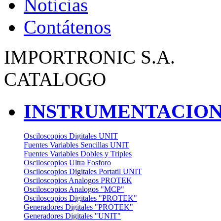
Noticias
Contátenos
IMPORTRONIC S.A.
CATALOGO
INSTRUMENTACION
Osciloscopios Digitales UNIT
Fuentes Variables Sencillas UNIT
Fuentes Variables Dobles y Triples
Osciloscopios Ultra Fosforo
Osciloscopios Digitales Portatil UNIT
Osciloscopios Analogos PROTEK
Osciloscopios Analogos "MCP"
Osciloscopios Digitales "PROTEK"
Generadores Digitales "PROTEK"
Generadores Digitales "UNIT"