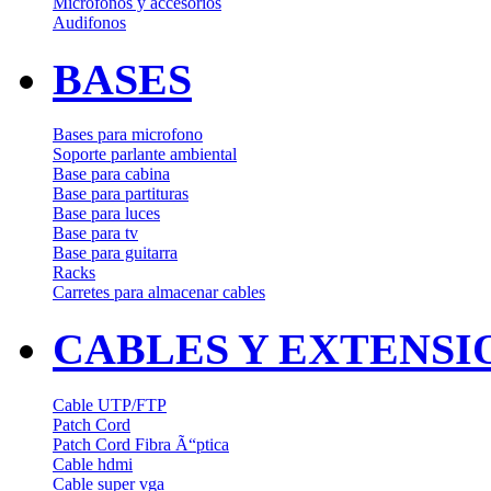
Microfonos y accesorios
Audifonos
BASES
Bases para microfono
Soporte parlante ambiental
Base para cabina
Base para partituras
Base para luces
Base para tv
Base para guitarra
Racks
Carretes para almacenar cables
CABLES Y EXTENSI
Cable UTP/FTP
Patch Cord
Patch Cord Fibra Ã“ptica
Cable hdmi
Cable super vga