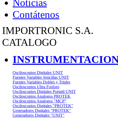
Noticias
Contátenos
IMPORTRONIC S.A.
CATALOGO
INSTRUMENTACION
Osciloscopios Digitales UNIT
Fuentes Variables Sencillas UNIT
Fuentes Variables Dobles y Triples
Osciloscopios Ultra Fosforo
Osciloscopios Digitales Portatil UNIT
Osciloscopios Analogos PROTEK
Osciloscopios Analogos "MCP"
Osciloscopios Digitales "PROTEK"
Generadores Digitales "PROTEK"
Generadores Digitales "UNIT"