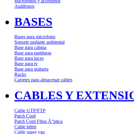
Microfonos y accesorios
Audifonos
BASES
Bases para microfono
Soporte parlante ambiental
Base para cabina
Base para partituras
Base para luces
Base para tv
Base para guitarra
Racks
Carretes para almacenar cables
CABLES Y EXTENSI
Cable UTP/FTP
Patch Cord
Patch Cord Fibra Ã“ptica
Cable hdmi
Cable super vga